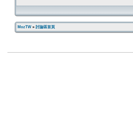
MozTW
»
討論區首頁