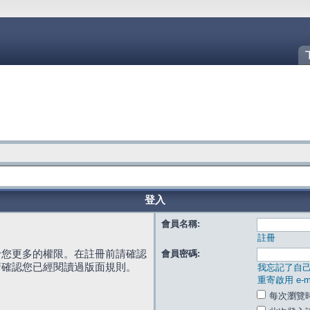
登入
會員名稱:
註冊
給您更多的權限。在註冊前請確認
會員密碼:
請確認您已經閱讀過版面規則。
我忘記了自
重寄啟用 e-ma
每次瀏覽