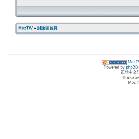
MozTW
»
討論區首頁
MozT
Powered by
phpBB
正體中文
© moztw
MozT