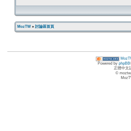
MozTW
»
討論區首頁
MozT
Powered by
phpBB
正體中文
© moztw
MozT