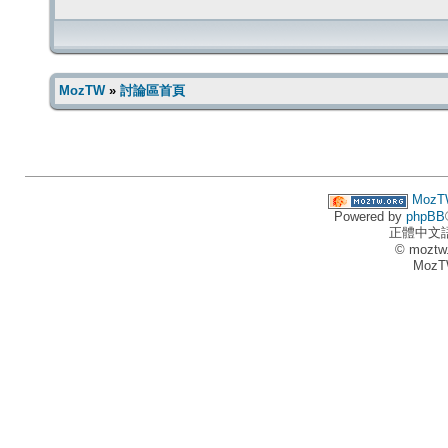
MozTW
»
討論區首頁
MozT
Powered by
phpBB
正體中文
© moztw
MozT