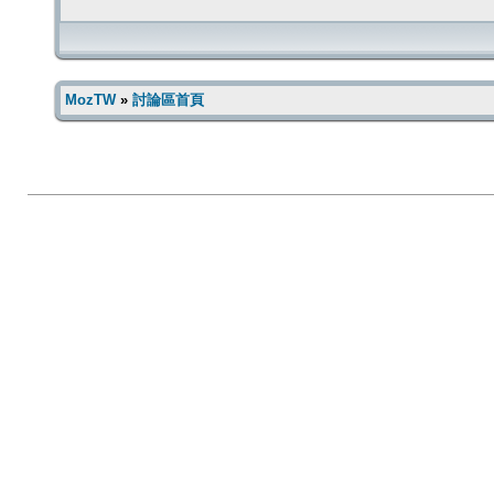
MozTW
»
討論區首頁