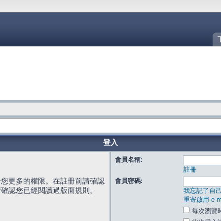
登入
會員名稱:
註冊
給您更多的權限。在註冊前請確認
會員密碼:
請確認您已經閱讀過版面規則。
我忘記了自
重寄啟用 e-ma
每次瀏覽