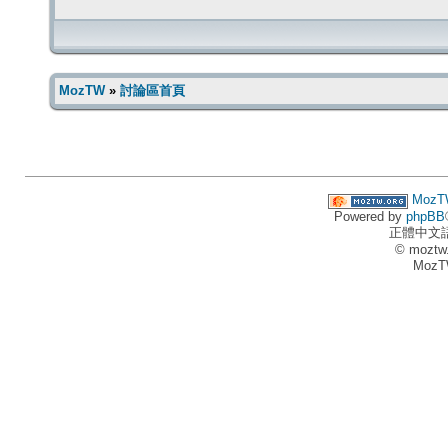
MozTW
»
討論區首頁
MozT
Powered by
phpBB
正體中文
© moztw
MozT