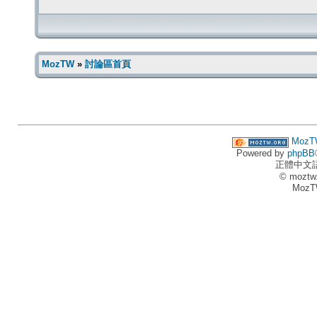
MozTW
»
討論區首頁
MozT
Powered by
phpBB
正體中文
© moztw
MozT