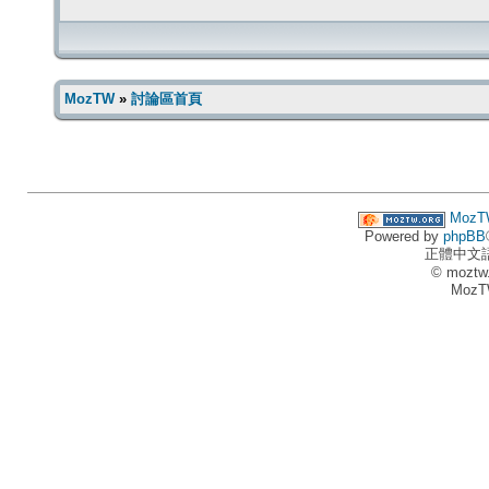
MozTW
»
討論區首頁
MozT
Powered by
phpBB
正體中文
© moztw
MozT