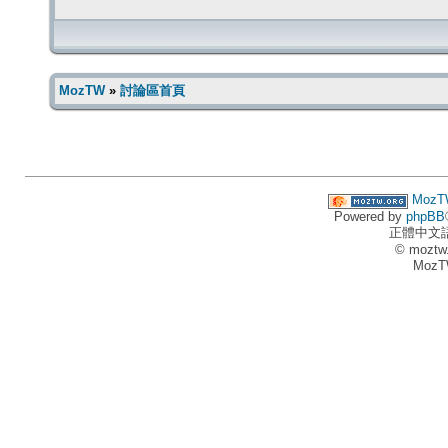
MozTW
»
討論區首頁
MozT
Powered by
phpBB
正體中文
© moztw
MozT