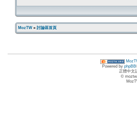
MozTW
»
討論區首頁
MozT
Powered by
phpBB
正體中文
© moztw
MozT