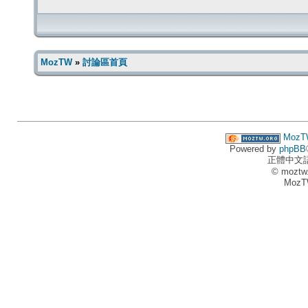
MozTW
»
討論區首頁
MozT
Powered by
phpBB
正體中文
© moztw
MozT