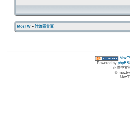
MozTW
»
討論區首頁
MozT
Powered by
phpBB
正體中文
© moztw
MozT