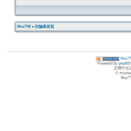
MozTW
»
討論區首頁
MozT
Powered by
phpBB
正體中文
© moztw
MozT