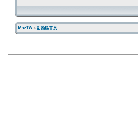
MozTW
»
討論區首頁