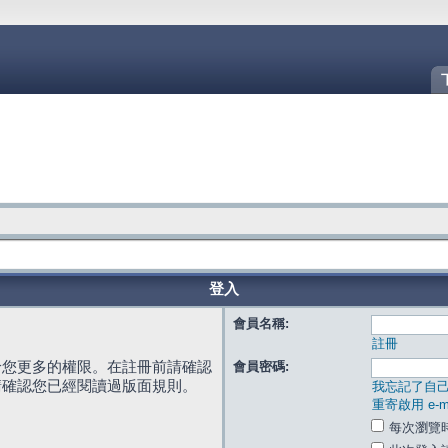
登入
會員名稱:
註冊
給您更多的權限。在註冊前請確認
會員密碼:
請確認您已經閱讀過版面規則。
我忘記了自
重寄啟用 e-ma
每次瀏覽