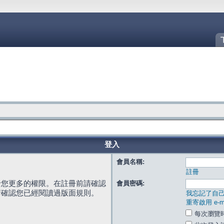
登入
會員名稱:
註冊
給您更多的權限。在註冊前請確認
會員密碼:
請確認您已經閱讀過版面規則。
我忘記了自
重寄啟用 e-ma
每次瀏覽