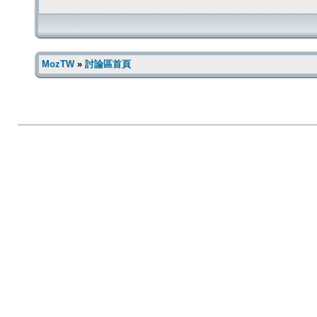
MozTW
»
討論區首頁