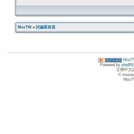
MozTW
»
討論區首頁
MozT
Powered by
phpBB
正體中文
© moztw
MozT