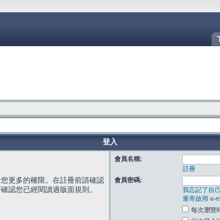
登入
會員名稱:
註冊
給您更多的權限。在註冊前請確認
會員密碼:
請確認您已經閱讀過版面規則。
我忘記了自
重寄啟用 e-ma
每次瀏覽