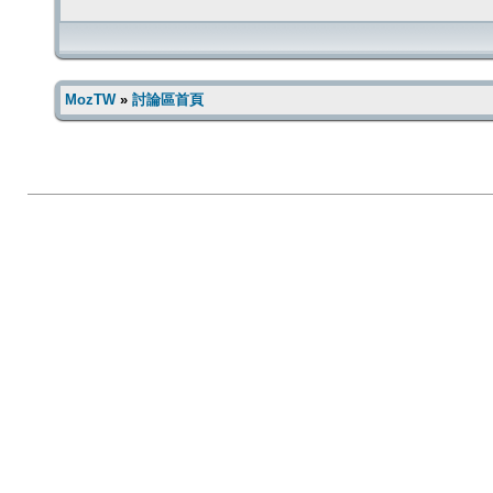
MozTW
»
討論區首頁