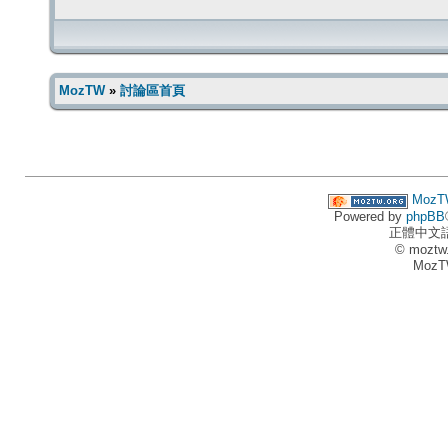
MozTW
»
討論區首頁
MozT
Powered by
phpBB
正體中文
© moztw
MozT