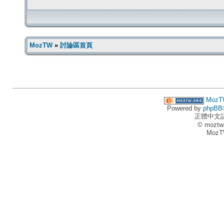
MozTW
»
討論區首頁
MozT
Powered by
phpBB
正體中文
© moztw
MozT