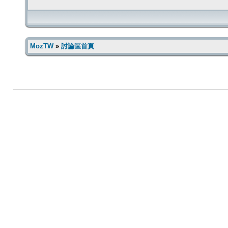
MozTW
»
討論區首頁