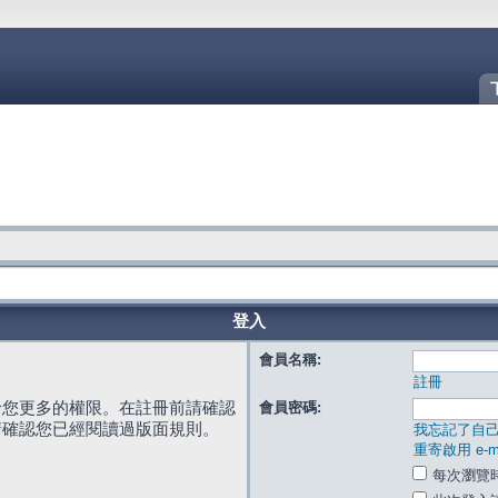
登入
會員名稱:
註冊
給您更多的權限。在註冊前請確認
會員密碼:
請確認您已經閱讀過版面規則。
我忘記了自
重寄啟用 e-ma
每次瀏覽