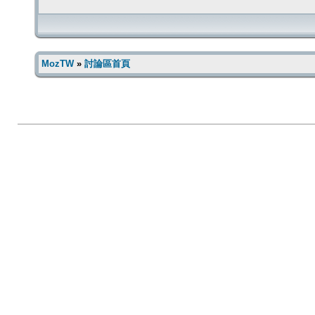
MozTW
»
討論區首頁