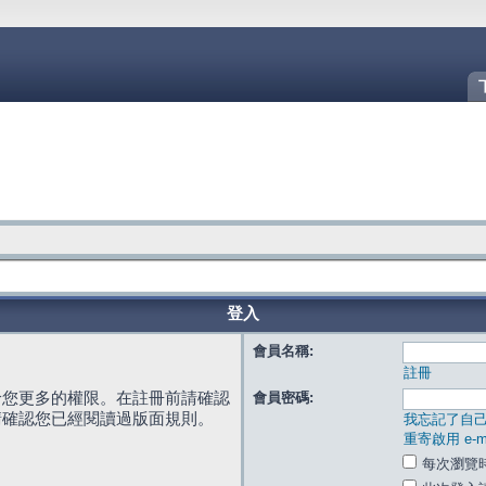
登入
會員名稱:
註冊
給您更多的權限。在註冊前請確認
會員密碼:
請確認您已經閱讀過版面規則。
我忘記了自
重寄啟用 e-ma
每次瀏覽