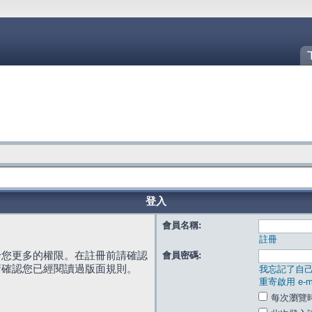
登入
會員名稱:
註冊
給您更多的權限。在註冊前請確認
會員密碼:
請確認您已經閱讀過版面規則。
我忘記了自
重寄啟用 e-ma
每次瀏覽