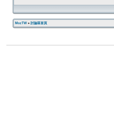
MozTW
»
討論區首頁