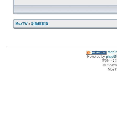
MozTW
»
討論區首頁
MozT
Powered by
phpBB
正體中文
© moztw
MozT