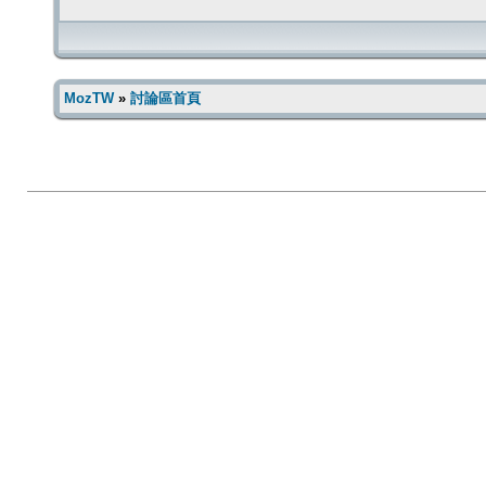
MozTW
»
討論區首頁