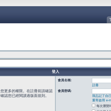
登入
會員名稱:
註冊
給您更多的權限。在註冊前請確認
會員密碼:
請確認您已經閱讀過版面規則。
我忘記了自
重寄啟用 e-ma
每次瀏覽