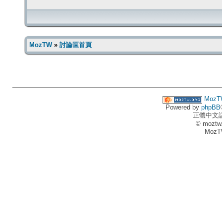
MozTW
»
討論區首頁
MozT
Powered by
phpBB
正體中文
© moztw
MozT