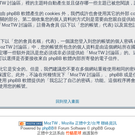
「MozTW 討論區」裡的主題時自動產生並且儲存哪一些主題已被您閱讀
phpBB 軟體產生的 cookies 外，我們或許也會使用其它的外部 
體相關的部分。第二個收集您的個人資料的方式則是需要由您親自提供給
MozTW 討論區」註冊為會員 (以下以「您的帳號」代表) 以及當
下以「您的會員名稱」代表)，一個讓您登入到您的帳號的個人密碼 
代表)。在「MozTW 討論區」中，您的帳號所包含的個人資料是由這個網
有權決定哪一些額外資訊是您必須或非必須提供給「MozTW 討論區」
選擇是否要接收來自 phpBB 軟體內部所寄發的電子信件。
因此它是安全的。但是，我們建議您不要在多個網站重複使用相同的密碼
它。此外，不論在何種情況下「MozTW 討論區」、phpBB 或
 phpBB 軟體提供的「我忘記了自己的密碼」功能。這個程序將會要
續使用您的帳號。
回到登入畫面
MozTW，Mozilla 正體中文/台灣
聯絡資訊
Powered by
phpBB
® Forum Software © phpBB Group
正體中文語系由
竹貓星球
維護製作