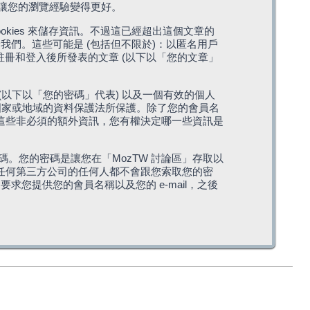
，讓您的瀏覽經驗變得更好。
cookies 來儲存資訊。不過這已經超出這個文章的
我們。這些可能是 (包括但不限於)：以匿名用戶
您註冊和登入後所發表的文章 (以下以「您的文章」
(以下以「您的密碼」代表) 以及一個有效的個人
站所在國家或地域的資料保護法所保護。除了您的會員名
的。這些非必須的額外資訊，您有權決定哪一些資訊是
。您的密碼是讓您在「MozTW 討論區」存取以
是任何第三方公司的任何人都不會跟您索取您的密
求您提供您的會員名稱以及您的 e-mail，之後