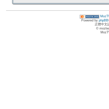
MozT
Powered by
phpBB
正體中文
© moztw
MozT