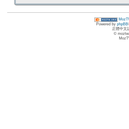
MozT
Powered by
phpBB
正體中文
© moztw
MozT