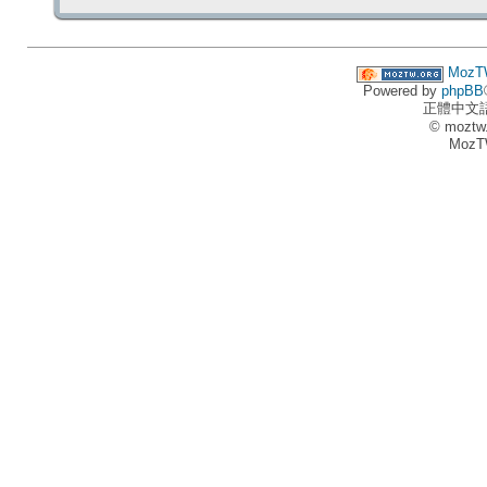
MozT
Powered by
phpBB
正體中文
© moztw
MozT