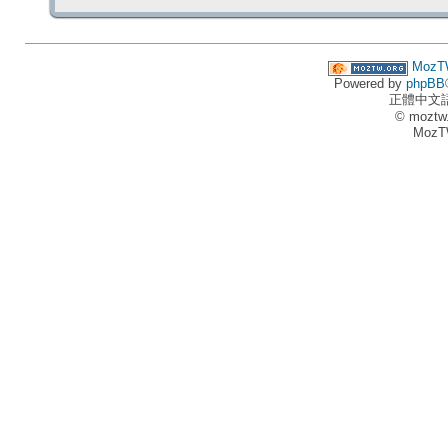
MozT
Powered by
phpBB
正體中文
© moztw
MozT