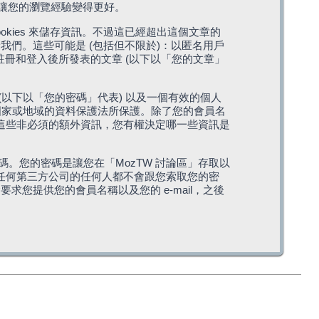
，讓您的瀏覽經驗變得更好。
cookies 來儲存資訊。不過這已經超出這個文章的
我們。這些可能是 (包括但不限於)：以匿名用戶
您註冊和登入後所發表的文章 (以下以「您的文章」
(以下以「您的密碼」代表) 以及一個有效的個人
站所在國家或地域的資料保護法所保護。除了您的會員名
的。這些非必須的額外資訊，您有權決定哪一些資訊是
。您的密碼是讓您在「MozTW 討論區」存取以
是任何第三方公司的任何人都不會跟您索取您的密
求您提供您的會員名稱以及您的 e-mail，之後