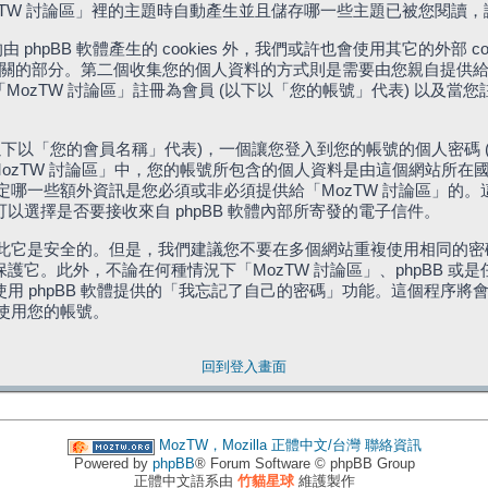
「MozTW 討論區」裡的主題時自動產生並且儲存哪一些主題已被您閱讀
phpBB 軟體產生的 cookies 外，我們或許也會使用其它的外部 
體相關的部分。第二個收集您的個人資料的方式則是需要由您親自提供給
MozTW 討論區」註冊為會員 (以下以「您的帳號」代表) 以及當
下以「您的會員名稱」代表)，一個讓您登入到您的帳號的個人密碼 
代表)。在「MozTW 討論區」中，您的帳號所包含的個人資料是由這個網
有權決定哪一些額外資訊是您必須或非必須提供給「MozTW 討論區」
選擇是否要接收來自 phpBB 軟體內部所寄發的電子信件。
因此它是安全的。但是，我們建議您不要在多個網站重複使用相同的密碼
它。此外，不論在何種情況下「MozTW 討論區」、phpBB 或
 phpBB 軟體提供的「我忘記了自己的密碼」功能。這個程序將會要
續使用您的帳號。
回到登入畫面
MozTW，Mozilla 正體中文/台灣
聯絡資訊
Powered by
phpBB
® Forum Software © phpBB Group
正體中文語系由
竹貓星球
維護製作