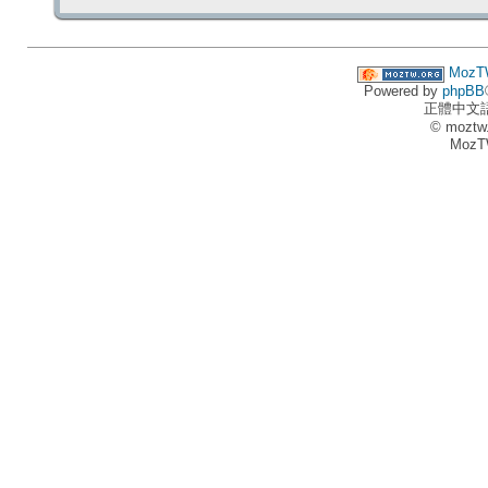
MozT
Powered by
phpBB
正體中文
© moztw
MozT