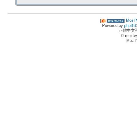
MozT
Powered by
phpBB
正體中文
© moztw
MozT