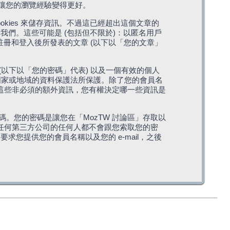
，讓您的瀏覽經驗變得更好。
cookies 來儲存資訊。不過這已經超出這個文章的
我們。這些可能是 (包括但不限於)：以匿名用戶
您註冊和登入後所發表的文章 (以下以「您的文章」
(以下以「您的密碼」代表) 以及一個有效的個人
站所在國家或地域的資料保護法所保護。除了您的會員名
的。這些非必須的額外資訊，您有權決定哪一些資訊是
。您的密碼是讓您在「MozTW 討論區」存取以
是任何第三方公司的任何人都不會跟您索取您的密
求您提供您的會員名稱以及您的 e-mail，之後