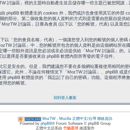
「MozTW 討論區」裡的主題時自動產生並且儲存哪一些主題已被您閱讀
phpBB 軟體產生的 cookies 外，我們或許也會使用其它的外部 
體相關的部分。第二個收集您的個人資料的方式則是需要由您親自提供給
MozTW 討論區」註冊為會員 (以下以「您的帳號」代表) 以及當
下以「您的會員名稱」代表)，一個讓您登入到您的帳號的個人密碼 
代表)。在「MozTW 討論區」中，您的帳號所包含的個人資料是由這個網
有權決定哪一些額外資訊是您必須或非必須提供給「MozTW 討論區」
選擇是否要接收來自 phpBB 軟體內部所寄發的電子信件。
因此它是安全的。但是，我們建議您不要在多個網站重複使用相同的密碼
它。此外，不論在何種情況下「MozTW 討論區」、phpBB 或
 phpBB 軟體提供的「我忘記了自己的密碼」功能。這個程序將會要
續使用您的帳號。
回到登入畫面
MozTW，Mozilla 正體中文/台灣
聯絡資訊
Powered by
phpBB
® Forum Software © phpBB Group
正體中文語系由
竹貓星球
維護製作