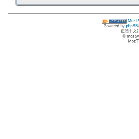
MozT
Powered by
phpBB
正體中文
© moztw
MozT