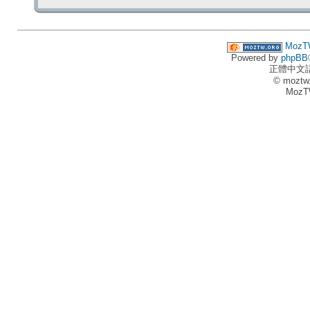
MozT
Powered by
phpBB
正體中文
© moztw
MozT