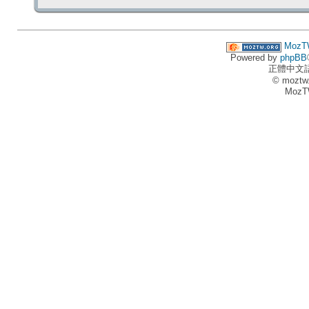
MozT
Powered by
phpBB
正體中文
© moztw
MozT