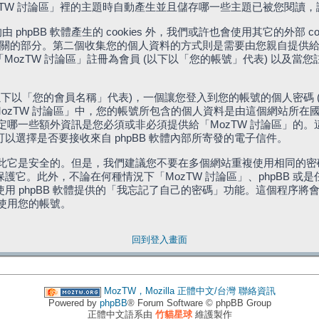
「MozTW 討論區」裡的主題時自動產生並且儲存哪一些主題已被您閱讀
phpBB 軟體產生的 cookies 外，我們或許也會使用其它的外部 
體相關的部分。第二個收集您的個人資料的方式則是需要由您親自提供給
MozTW 討論區」註冊為會員 (以下以「您的帳號」代表) 以及當
下以「您的會員名稱」代表)，一個讓您登入到您的帳號的個人密碼 
代表)。在「MozTW 討論區」中，您的帳號所包含的個人資料是由這個網
有權決定哪一些額外資訊是您必須或非必須提供給「MozTW 討論區」
選擇是否要接收來自 phpBB 軟體內部所寄發的電子信件。
因此它是安全的。但是，我們建議您不要在多個網站重複使用相同的密碼
它。此外，不論在何種情況下「MozTW 討論區」、phpBB 或
 phpBB 軟體提供的「我忘記了自己的密碼」功能。這個程序將會要
續使用您的帳號。
回到登入畫面
MozTW，Mozilla 正體中文/台灣
聯絡資訊
Powered by
phpBB
® Forum Software © phpBB Group
正體中文語系由
竹貓星球
維護製作