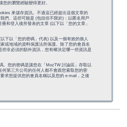
，讓您的瀏覽經驗變得更好。
cookies 來儲存資訊。不過這已經超出這個文章的
我們。這些可能是 (包括但不限於)：以匿名用戶
您註冊和登入後所發表的文章 (以下以「您的文章」
(以下以「您的密碼」代表) 以及一個有效的個人
站所在國家或地域的資料保護法所保護。除了您的會員名
的。這些非必須的額外資訊，您有權決定哪一些資訊是
。您的密碼是讓您在「MozTW 討論區」存取以
是任何第三方公司的任何人都不會跟您索取您的密
求您提供您的會員名稱以及您的 e-mail，之後