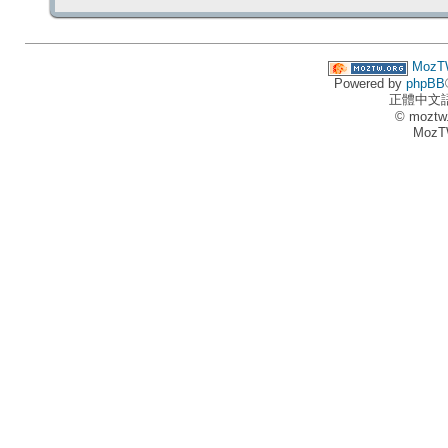
MozT
Powered by
phpBB
正體中文
© moztw
MozT