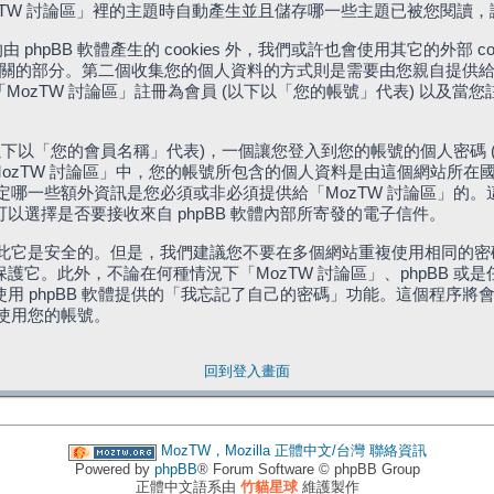
「MozTW 討論區」裡的主題時自動產生並且儲存哪一些主題已被您閱讀
phpBB 軟體產生的 cookies 外，我們或許也會使用其它的外部 
體相關的部分。第二個收集您的個人資料的方式則是需要由您親自提供給
MozTW 討論區」註冊為會員 (以下以「您的帳號」代表) 以及當
下以「您的會員名稱」代表)，一個讓您登入到您的帳號的個人密碼 
代表)。在「MozTW 討論區」中，您的帳號所包含的個人資料是由這個網
有權決定哪一些額外資訊是您必須或非必須提供給「MozTW 討論區」
選擇是否要接收來自 phpBB 軟體內部所寄發的電子信件。
因此它是安全的。但是，我們建議您不要在多個網站重複使用相同的密碼
它。此外，不論在何種情況下「MozTW 討論區」、phpBB 或
 phpBB 軟體提供的「我忘記了自己的密碼」功能。這個程序將會要
續使用您的帳號。
回到登入畫面
MozTW，Mozilla 正體中文/台灣
聯絡資訊
Powered by
phpBB
® Forum Software © phpBB Group
正體中文語系由
竹貓星球
維護製作