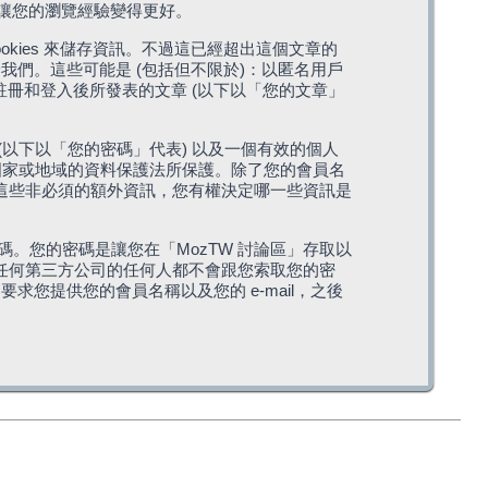
，讓您的瀏覽經驗變得更好。
cookies 來儲存資訊。不過這已經超出這個文章的
我們。這些可能是 (包括但不限於)：以匿名用戶
您註冊和登入後所發表的文章 (以下以「您的文章」
(以下以「您的密碼」代表) 以及一個有效的個人
站所在國家或地域的資料保護法所保護。除了您的會員名
的。這些非必須的額外資訊，您有權決定哪一些資訊是
。您的密碼是讓您在「MozTW 討論區」存取以
是任何第三方公司的任何人都不會跟您索取您的密
求您提供您的會員名稱以及您的 e-mail，之後