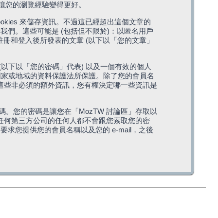
，讓您的瀏覽經驗變得更好。
cookies 來儲存資訊。不過這已經超出這個文章的
我們。這些可能是 (包括但不限於)：以匿名用戶
您註冊和登入後所發表的文章 (以下以「您的文章」
(以下以「您的密碼」代表) 以及一個有效的個人
站所在國家或地域的資料保護法所保護。除了您的會員名
的。這些非必須的額外資訊，您有權決定哪一些資訊是
。您的密碼是讓您在「MozTW 討論區」存取以
是任何第三方公司的任何人都不會跟您索取您的密
求您提供您的會員名稱以及您的 e-mail，之後