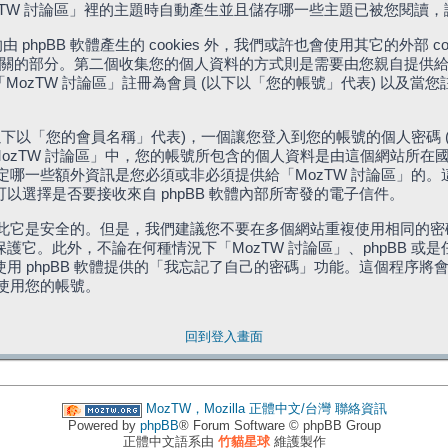
「MozTW 討論區」裡的主題時自動產生並且儲存哪一些主題已被您閱讀
phpBB 軟體產生的 cookies 外，我們或許也會使用其它的外部 
體相關的部分。第二個收集您的個人資料的方式則是需要由您親自提供給
MozTW 討論區」註冊為會員 (以下以「您的帳號」代表) 以及當
下以「您的會員名稱」代表)，一個讓您登入到您的帳號的個人密碼 
代表)。在「MozTW 討論區」中，您的帳號所包含的個人資料是由這個網
有權決定哪一些額外資訊是您必須或非必須提供給「MozTW 討論區」
選擇是否要接收來自 phpBB 軟體內部所寄發的電子信件。
因此它是安全的。但是，我們建議您不要在多個網站重複使用相同的密碼
它。此外，不論在何種情況下「MozTW 討論區」、phpBB 或
 phpBB 軟體提供的「我忘記了自己的密碼」功能。這個程序將會要
續使用您的帳號。
回到登入畫面
MozTW，Mozilla 正體中文/台灣
聯絡資訊
Powered by
phpBB
® Forum Software © phpBB Group
正體中文語系由
竹貓星球
維護製作