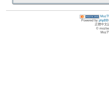
MozT
Powered by
phpBB
正體中文
© moztw
MozT