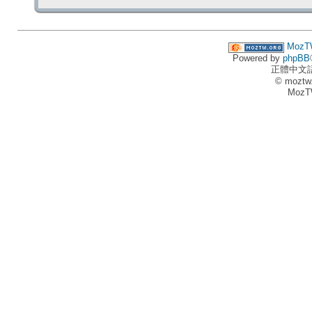
MozT
Powered by
phpBB
正體中文
© moztw
MozT