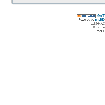
MozT
Powered by
phpBB
正體中文
© moztw
MozT