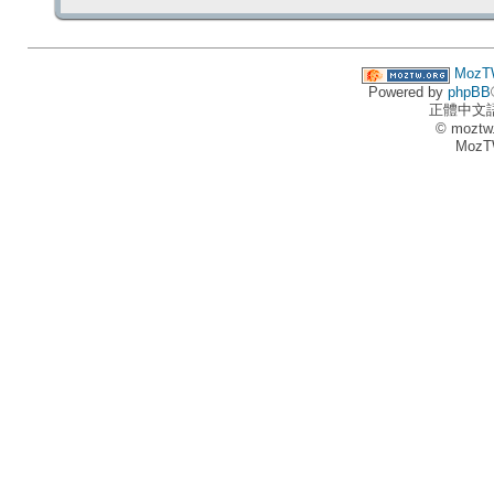
MozT
Powered by
phpBB
正體中文
© moztw
MozT