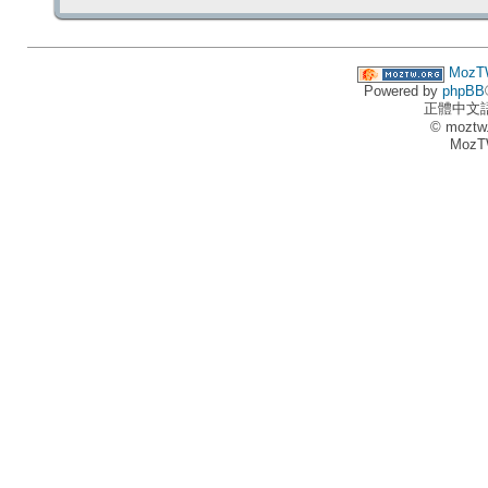
MozT
Powered by
phpBB
正體中文
© moztw
MozT