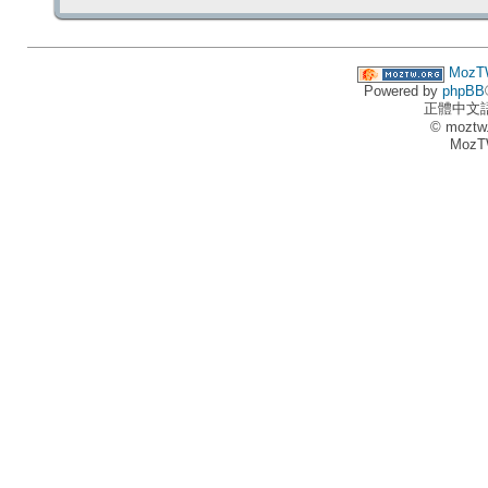
MozT
Powered by
phpBB
正體中文
© moztw
MozT