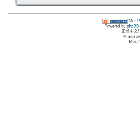
MozT
Powered by
phpBB
正體中文
© moztw
MozT