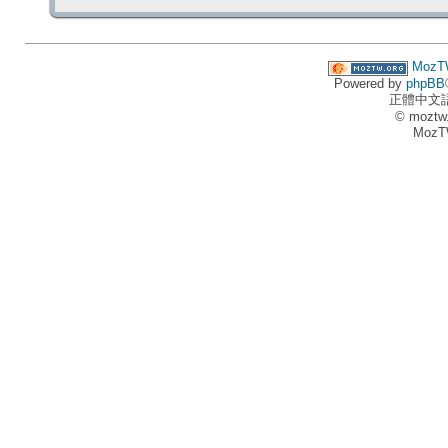
MozT
Powered by
phpBB
正體中文
© moztw
MozT