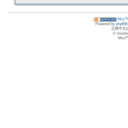
MozT
Powered by
phpBB
正體中文
© moztw
MozT